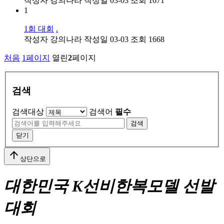
작성자
강의나라
작성일
03-03
조회
1671
1
1회 대회
.
작성자
강의나라
작성일
03-03
조회
1668
처음
1
페이지
열린
2
페이지
검색
검색대상
검색어
필수
검색
닫기
arrow_upward
상단으로
대한민국 K선비한복모델 선발
대회