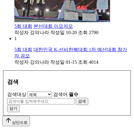
5회 대회
본선대회 이모저모
작성자
강의나라
작성일
10-20
조회
2790
1
5회 대회
대한민국 K-선비한복대회 1차 예선대회 참가
자 공모
작성자
강의나라
작성일
01-15
조회
4014
검색
검색대상
검색어
필수
검색
닫기
arrow_upward
상단으로