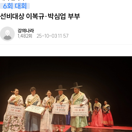
6회 대회
선비대상 이복규·박심업 부부
강의나라
1,482회
25-10-03 11:57