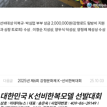
선비대상 이복규·박심업 부부 상금 2,000,000원(강항로드 탐방비 지원
과 상장 트로피) 수상...이향순 지성상, 양우식 덕성상, 양정례 체성상 수상.
다음글
2025년 제6회 강항문화제 K-선비한복대회
25.10.03
대한민국 K선비한복모델 선발대회
상호 : 이데이뉴스 | 대표 : 송은숙 | 사업자번호 : 409-86-29149 |