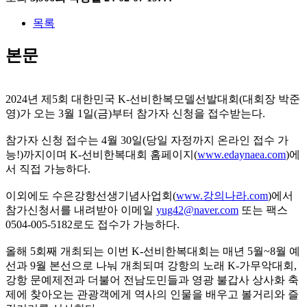
목록
본문
2024년 제5회 대한민국 K-선비한복모델선발대회(대회장 박준
영)가 오는 3월 1일(금)부터 참가자 신청을 접수받는다.
참가자 신청 접수는 4월 30일(당일 자정까지 온라인 접수 가
능!)까지이며 K-선비한복대회 홈페이지(
www.edaynaea.com
)에
서 직접 가능하다.
이외에도 수은강항선생기념사업회(
www.강의나라.com
)에서
참가신청서를 내려받아 이메일
yug42@naver.com
또는 팩스
0504-005-5182로도 접수가 가능하다.
올해 5회째 개최되는 이번 K-선비한복대회는 매년 5월~8월 예
선과 9월 본선으로 나눠 개최되며 강항의 노래 K-가무악대회,
강항 문예제전과 더불어 전남도민들과 영광 불갑사 상사화 축
제에 찾아오는 관광객에게 역사의 인물을 배우고 볼거리와 즐