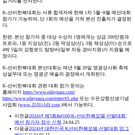
길거리를 선사한다.
K-선비한복대회는 서류 합격자에 한해 1차 5월~8월 예선대회
참가가 가능하며, 단 1회의 예선을 거쳐 본선 진출자가 결정된
다.
한편, 본선 참가자 중 대상 수상자 1명에게는 상금 200만원과
트로피, 1등 지성상(진), 2등 덕성상(선), 3등 체성상(미) 순으로
4박 5일의 강항로드 탐방비(일부 차등 경비지원)가 지원될 예
정이다.
K-선비한복대회 본선대회는 매년 9월 20일 영광상사화 축제
상설무대 또는 영광군 예술의 광장에서 개최된다.
K-선비한복대회 관련 대회 참가 문의는
홈페이지
https://www.edaynara.com/
https://www.edaynara.com/enter/01.php
또는 수은강항선생기념
사업회 (
www.강의나라.com
)에서 가능하다.
이전글
2024년 제5회&#160;K-선비한복모델 선발대회’
예선 참가자 접수 신청
24.04.25
다음글
2024년 대한민국 K선비한복모델 선발대회 업그
레이드!!
24.01.15